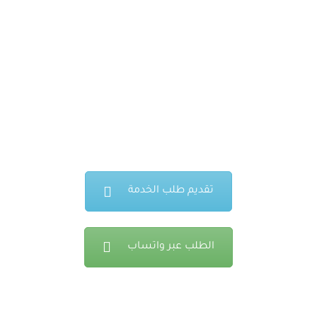
ارسال ثلاث افكار لطالب الخدمة ليختار أحدها
ثم اعتماده وعمل التعديلات عليهاها.
ارسال النسخة النهائية بعد عمل التعديلات
والمقترحات.
تقديم طلب الخدمة
الطلب عبر واتساب